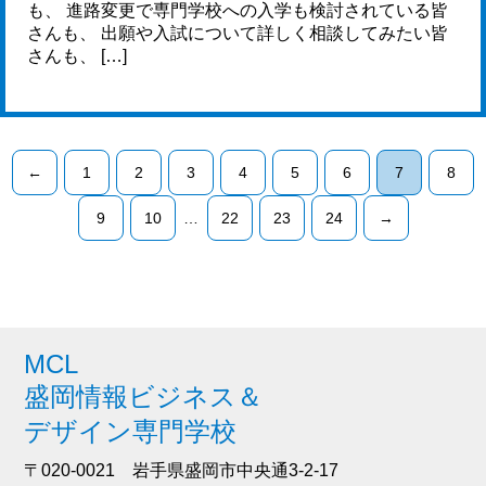
も、 進路変更で専門学校への入学も検討されている皆
さんも、 出願や入試について詳しく相談してみたい皆
さんも、 […]
←
1
2
3
4
5
6
7
8
9
10
…
22
23
24
→
MCL
盛岡情報ビジネス＆
デザイン専門学校
〒020-0021 岩手県盛岡市中央通3-2-17