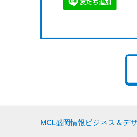
MCL
盛岡情報ビジネス＆
デ