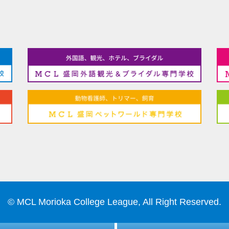
© MCL Morioka College League, All Right Reserved.