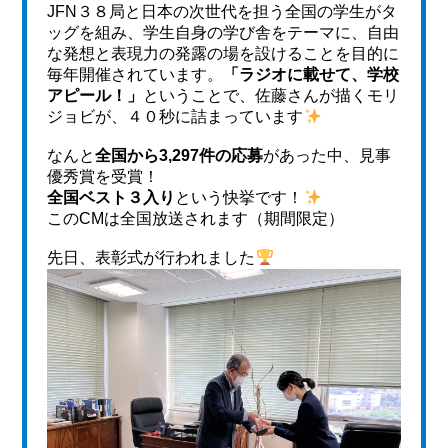
JFN３８局と日本の次世代を担う全国の学生がタ
ッグを組み、学生自身の学び舎をテーマに、自由
な発想と表現力の発露の場を設けることを目的に
毎年開催されています。
「ラジオに載せて、学校
アピール！」
ということで、佐藤さんが描くモリ
ジョビが、４０秒に詰まっています
なんと
全国から3,297件の応募
があった中、見事
優秀賞を受賞！
全国ベスト３入り
という快挙です！
このCMは全国放送されます（期間限定）
先日、表彰式が行われました