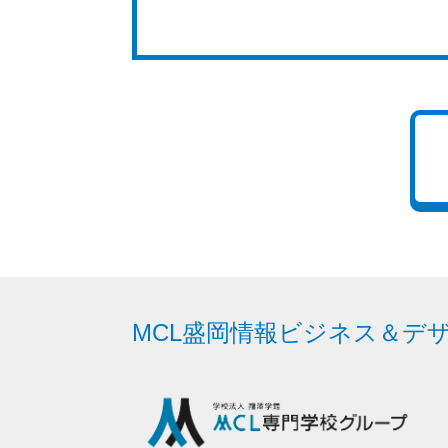
MCL
盛岡情報ビジネス＆
デ